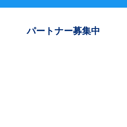
パートナー募集中
にご提案・販売いただける方
ナー様
携し、新たな価値を創造して