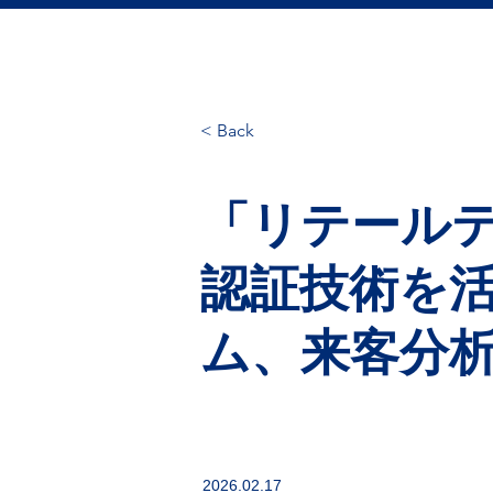
< Back
「リテールテッ
認証技術を活
ム、来客分
2026.02.17