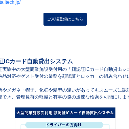
ailtech.jp/
ご来場登録はこちら
証ICカード自動貸出システム
証実験中の大型商業施設受付用の「顔認証ICカード自動貸出シ
納品対応やゲスト受付の業務を顔認証とロッカーの組み合わせ
所やメガネ・帽子、化粧や髪型の違いがあってもスムーズに認
理でき、管理負荷の軽減と有事の際の迅速な検索を可能にしま