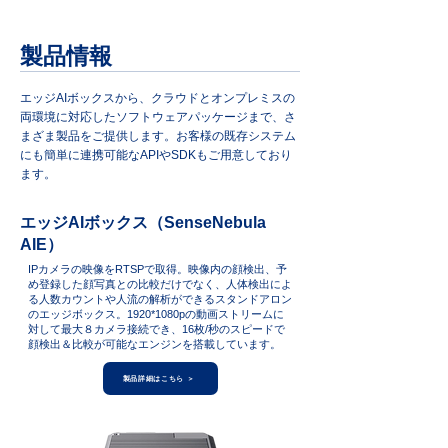
製品情報
エッジAIボックスから、クラウドとオンプレミスの
両環境に対応したソフトウェアパッケージまで、さ
まざま製品をご提供します。お客様の既存システム
にも簡単に連携可能なAPIやSDKもご用意しており
ます。
エッジAIボックス（SenseNebula
AIE）
IPカメラの映像をRTSPで取得。映像内の顔検出、予
め登録した顔写真との比較だけでなく、人体検出によ
る人数カウントや人流の解析ができるスタンドアロン
のエッジボックス。1920*1080pの動画ストリームに
対して最大８カメラ接続でき、16枚/秒のスピードで
顔検出＆比較が可能なエンジンを搭載しています。
製品詳細はこちら ＞