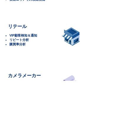
リテール
VIP顧客検知＆通知
リピート分析
購買率分析
カメラメーカー
AIカメラ新規開発
AIカメラ機能追加
​製品詳細や見積依頼、
導入のご相談など
お気軽にお問い合わせください。