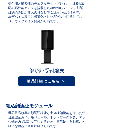
受付側と顧客側のデュアルディスプレイ、生体検知対
応の高性能カメラを搭載したAndroidデバイス。顔認
証決済のほか無人受付などでご活用いただけます。
本デバイス専用に最適化されたSDKをご用意してお
り、カスタマイズ開発が可能です。
顔認証受付端末
製品詳細はこちら ＞
組込顔認証モジュール
世界最高水準の顔認証機能と生体検知機能を持った組
込顔認証カメラモジュール。ネットワーク不要、エッ
ジ端末内で認証を完結するため、電気錠・自動車など
様々な機器に簡単に組込可能です。