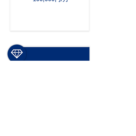
プロフェッショナル
225,000円/月
(年額払い2,700,000円）
0.75円/コール
APIコール回数上限を利用した場合の
単価