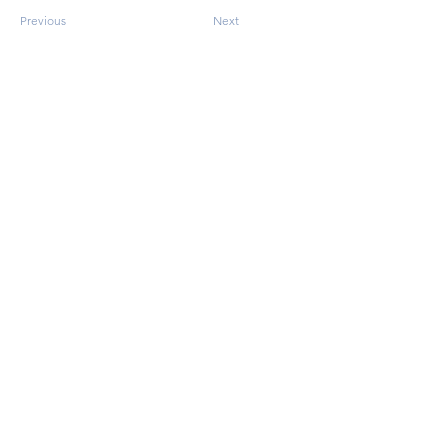
Previous
Next
AIと人間が共存する未来を創る
ナブラワークス株式会社
Nabla Works Corp.
製品・サービス
会社概要
導入事例
お知らせ
ブログ